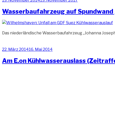
19. November 2014
19. November 2017
am
Wasserbaufahrzeug auf Spundwand 
Das niederländische Wasserbaufahrzeug „Johanna Josephi
Veröffentlicht
22. März 2014
16. Mai 2014
am
Am E.on Kühlwasserauslass (Zeitraff