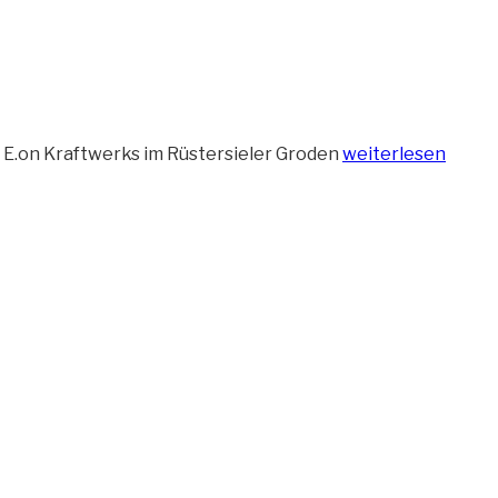
„Am
 E.on Kraftwerks im Rüstersieler Groden
weiterlesen
E.on
Kühlwasserauslas
(Zeitraffer-
Video)“