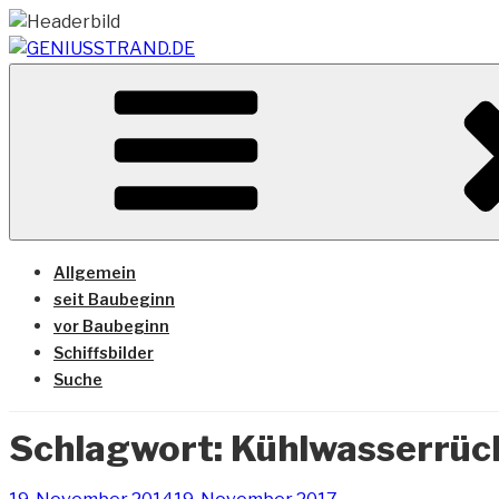
Zum
Inhalt
springen
Vom Geniusstrand zum JadeWeserPort/Container Termin
GENIUSSTRAND.DE
Allgemein
seit Baubeginn
vor Baubeginn
Schiffsbilder
Suche
Schlagwort:
Kühlwasserrüc
Veröffentlicht