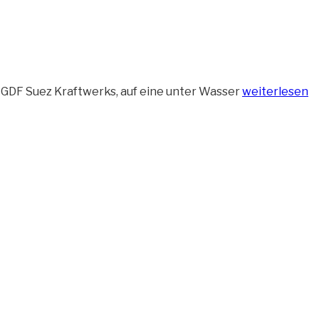
„Wasserbaufa
 GDF Suez Kraftwerks, auf eine unter Wasser
weiterlesen
auf
Spundwand
gefahren“