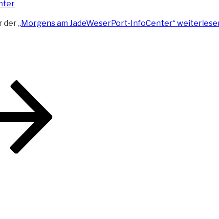
r der
„Morgens am JadeWeserPort-InfoCenter“
weiterlese