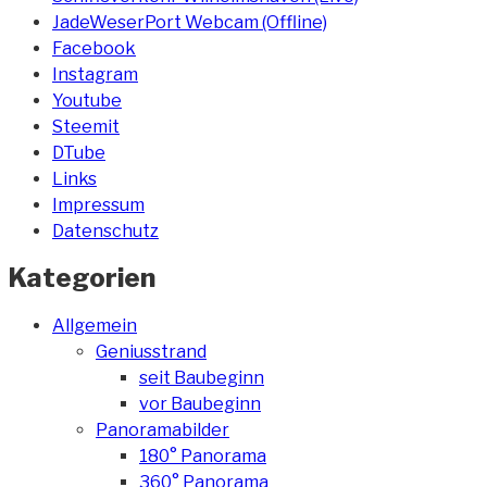
JadeWeserPort Webcam (Offline)
Facebook
Instagram
Youtube
Steemit
DTube
Links
Impressum
Datenschutz
Kategorien
Allgemein
Geniusstrand
seit Baubeginn
vor Baubeginn
Panoramabilder
180° Panorama
360° Panorama