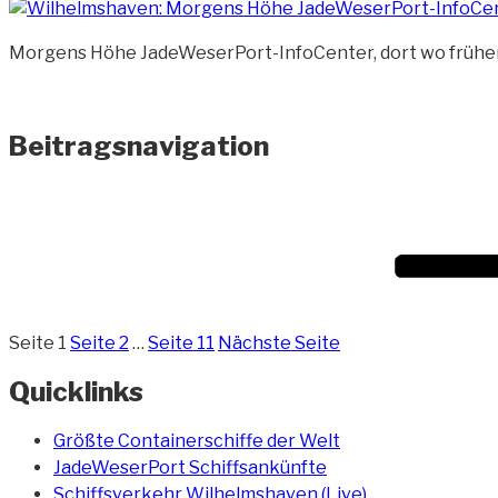
Morgens Höhe JadeWeserPort-InfoCenter, dort wo frühe
Beitragsnavigation
Seite
1
Seite
2
…
Seite
11
Nächste Seite
Quicklinks
Größte Containerschiffe der Welt
JadeWeserPort Schiffsankünfte
Schiffsverkehr Wilhelmshaven (Live)