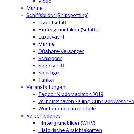
Video
Marine
Schiffsbilder (Shipspotting)
Frachtschiff
Hintergrundbilder (Schiffe)
Luxusyacht
Marine
Offshore-Versorger
Schlepper
Segelschiff
Sonstige
Tanker
Veranstaltungen
Tag der Niedersachsen 2019
Wilhelmshaven Sailing-Cup (JadeWeserPo
Wochenende an der Jade
Verschiedenes
Hintergrundbilder (WHV)
Historische Ansichtskarten