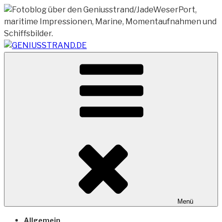
Zum
Inhalt
springen
Vom Geniusstrand zum JadeWeserPort/Container
GENIUSSTRAND.DE
Terminal Wilhelmshaven
Menü
Allgemein