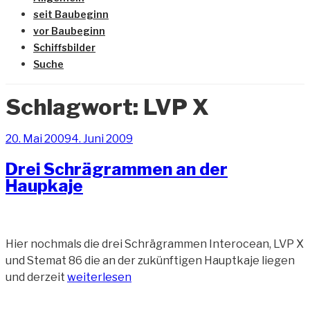
seit Baubeginn
vor Baubeginn
Schiffsbilder
Suche
Schlagwort:
LVP X
Veröffentlicht
20. Mai 2009
4. Juni 2009
am
Drei Schrägrammen an der
Haupkaje
Hier nochmals die drei Schrägrammen Interocean, LVP X
und Stemat 86 die an der zukünftigen Hauptkaje liegen
„Drei
und derzeit
weiterlesen
Schrägrammen
an