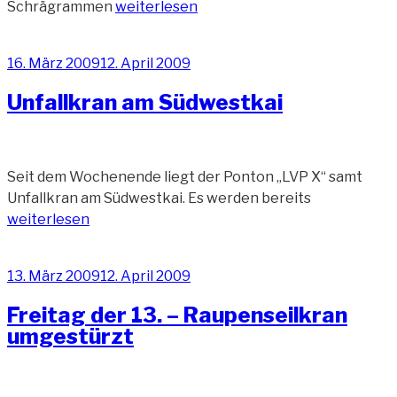
„Südöstliche
Schrägrammen
weiterlesen
Ecke
der
Veröffentlicht
16. März 2009
12. April 2009
Stromkaje
am
(4
Unfallkran am Südwestkai
Fotos)“
Seit dem Wochenende liegt der Ponton „LVP X“ samt
„Unfallkran
Unfallkran am Südwestkai. Es werden bereits
am
weiterlesen
Südwestkai“
Veröffentlicht
13. März 2009
12. April 2009
am
Freitag der 13. – Raupenseilkran
umgestürzt