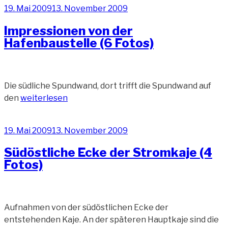
Veröffentlicht
19. Mai 2009
13. November 2009
der
am
Haupkaje“
Impressionen von der
Hafenbaustelle (6 Fotos)
Die südliche Spundwand, dort trifft die Spundwand auf
„Impressionen
den
weiterlesen
von
der
Veröffentlicht
19. Mai 2009
13. November 2009
Hafenbaustelle
am
(6
Südöstliche Ecke der Stromkaje (4
Fotos)“
Fotos)
Aufnahmen von der südöstlichen Ecke der
entstehenden Kaje. An der späteren Hauptkaje sind die