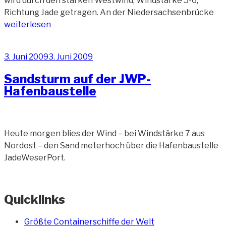
wird durch den starken Westwind, Windstärke 5-6,
„S
Richtung Jade getragen. An der Niedersachsenbrücke
auf
weiterlesen
de
Ja
Veröffentlicht
3. Juni 2009
3. Juni 2009
Bau
am
(4)“
Sandsturm auf der JWP-
Hafenbaustelle
Heute morgen blies der Wind – bei Windstärke 7 aus
Nordost – den Sand meterhoch über die Hafenbaustelle
JadeWeserPort.
Quicklinks
Größte Containerschiffe der Welt