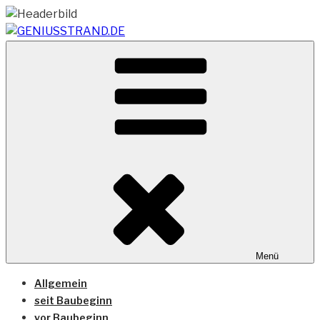
Zum
Inhalt
springen
Vom Geniusstrand zum JadeWeserPort/Container
GENIUSSTRAND.DE
Terminal Wilhelmshaven
Menü
Allgemein
seit Baubeginn
vor Baubeginn