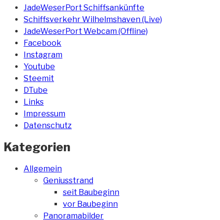
JadeWeserPort Schiffsankünfte
Schiffsverkehr Wilhelmshaven (Live)
JadeWeserPort Webcam (Offline)
Facebook
Instagram
Youtube
Steemit
DTube
Links
Impressum
Datenschutz
Kategorien
Allgemein
Geniusstrand
seit Baubeginn
vor Baubeginn
Panoramabilder