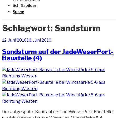
Schiffsbilder
Suche
Schlagwort:
Sandsturm
Veröffentlicht
12. Juni 2010
16. Juni 2010
am
Sandsturm auf der JadeWeserPort-
Baustelle (4)
Der aufgespülte Sand auf der JadeWeserPort-Baustelle