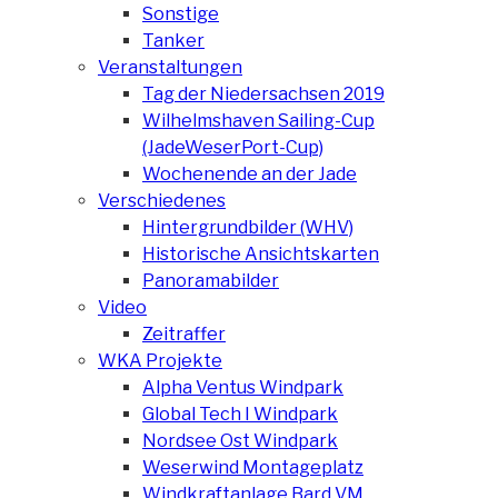
Sonstige
Tanker
Veranstaltungen
Tag der Niedersachsen 2019
Wilhelmshaven Sailing-Cup
(JadeWeserPort-Cup)
Wochenende an der Jade
Verschiedenes
Hintergrundbilder (WHV)
Historische Ansichtskarten
Panoramabilder
Video
Zeitraffer
WKA Projekte
Alpha Ventus Windpark
Global Tech I Windpark
Nordsee Ost Windpark
Weserwind Montageplatz
Windkraftanlage Bard VM