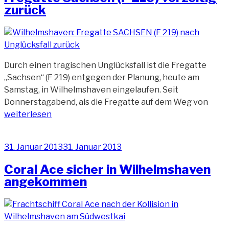
zurück
Durch einen tragischen Unglücksfall ist die Fregatte
„Sachsen“ (F 219) entgegen der Planung, heute am
Samstag, in Wilhelmshaven eingelaufen. Seit
„Freg
Donnerstagabend, als die Fregatte auf dem Weg von
Sach
weiterlesen
(F
219)
Veröffentlicht
31. Januar 2013
31. Januar 2013
vorze
am
zurüc
Coral Ace sicher in Wilhelmshaven
angekommen