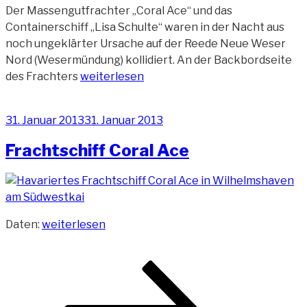
Der Massengutfrachter „Coral Ace“ und das
Containerschiff „Lisa Schulte“ waren in der Nacht aus
noch ungeklärter Ursache auf der Reede Neue Weser
Nord (Wesermündung) kollidiert. An der Backbordseite
„Coral
des Frachters
weiterlesen
Ace
sicher
Veröffentlicht
31. Januar 2013
31. Januar 2013
in
am
Wilhelmshaven
Frachtschiff Coral Ace
angekommen“
„Frachtschiff
Daten:
weiterlesen
Coral
Ace“
Beitragsnavigation
Seite
Seite
Seite
Nächste
Seite