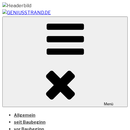
Zum
Inhalt
springen
Vom Geniusstrand zum JadeWeserPort/Container
GENIUSSTRAND.DE
Terminal Wilhelmshaven
Menü
Allgemein
seit Baubeginn
vor Baubeginn