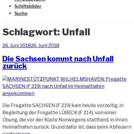
Schiffsbilder
Suche
Schlagwort:
Unfall
Veröffentlicht
26. Juni 2018
26. Juni 2018
am
Die Sachsen kommt nach Unfall
zurück
Die Fregatte SACHSEN (F 219) kam heute vorzeitig, in
Begleitung der Fregatte LÜBECK (F 214), von einer
Übung, die vor der Küste Norwegens stattfand, in ihren
Heimathafen zurück. Grund dafür ist, dass beim Abfeuern
„Die