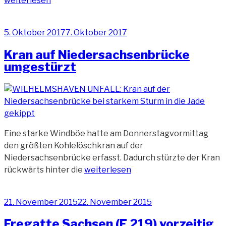
weiterlesen
Sachsen
kommt
Veröffentlicht
5. Oktober 2017
7. Oktober 2017
nach
am
Unfall
Kran auf Niedersachsenbrücke
zurück“
umgestürzt
Eine starke Windböe hatte am Donnerstagvormittag
den größten Kohlelöschkran auf der
Niedersachsenbrücke erfasst. Dadurch stürzte der Kran
„Kran
rückwärts hinter die
weiterlesen
auf
Niedersachsenbrücke
Veröffentlicht
21. November 2015
22. November 2015
umgestürzt“
am
Fregatte Sachsen (F 219) vorzeitig