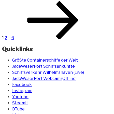
Beitragsnavigation
Seite
Seite
Seite
Nächste
der
Seite
Jade
2016
Teil
II“
1
2
…
6
Quicklinks
Größte Containerschiffe der Welt
JadeWeserPort Schiffsankünfte
Schiffsverkehr Wilhelmshaven (Live)
JadeWeserPort Webcam (Offline)
Facebook
Instagram
Youtube
Steemit
DTube