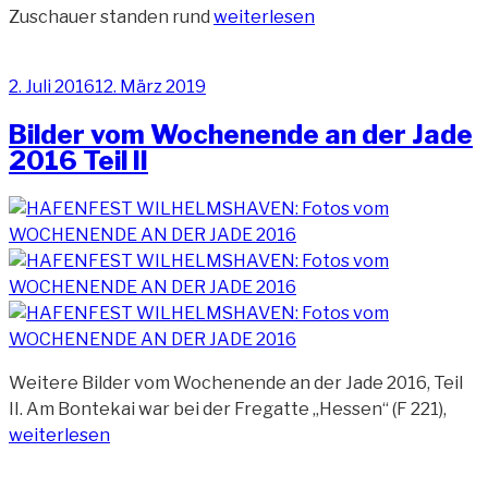
„Feuerwerk
Zuschauer standen rund
weiterlesen
Wochenende
an
Veröffentlicht
2. Juli 2016
12. März 2019
der
am
Jade
Bilder vom Wochenende an der Jade
2016“
2016 Teil II
Weitere Bilder vom Wochenende an der Jade 2016, Teil
„Bild
II. Am Bontekai war bei der Fregatte „Hessen“ (F 221),
vom
weiterlesen
Woc
an