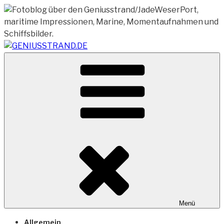
Zum
Inhalt
springen
Vom Geniusstrand zum JadeWeserPort/Container
GENIUSSTRAND.DE
Terminal Wilhelmshaven
Menü
Allgemein