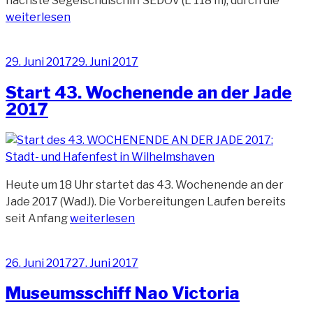
nächste Segelschulschiff SEDOV (L 118 m), durch die
44.
weiterlesen
Woch
an
Veröffentlicht
29. Juni 2017
29. Juni 2017
der
am
Jade
Start 43. Wochenende an der Jade
2018“
2017
Heute um 18 Uhr startet das 43. Wochenende an der
Jade 2017 (WadJ). Die Vorbereitungen Laufen bereits
„Start
seit Anfang
weiterlesen
43.
Wochenende
Veröffentlicht
26. Juni 2017
27. Juni 2017
an
am
der
Museumsschiff Nao Victoria
Jade