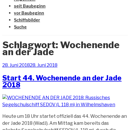
seit Baubeginn
vor Baubeginn
Schiffsbilder
Suche
Schlagwort:
Wochenende
an der Jade
Veröffentlicht
28. Juni 2018
28. Juni 2018
am
Start 44. Wochenende an der Jade
2018
Heute um 18 Uhr startet offiziell das 44. Wochenende an
der Jade 2018 (WadJ). Am Mittag kam bereits das
„Start