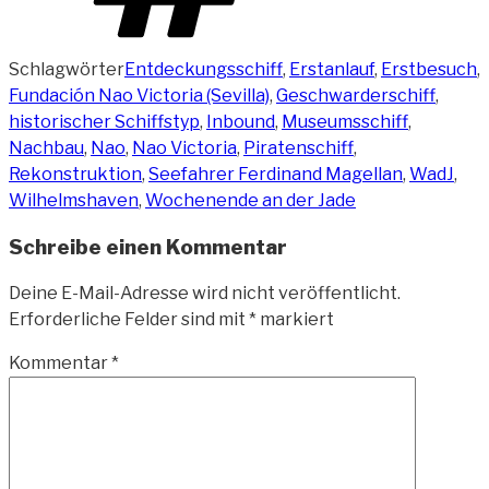
Schlagwörter
Entdeckungsschiff
,
Erstanlauf
,
Erstbesuch
,
Fundación Nao Victoria (Sevilla)
,
Geschwarderschiff
,
historischer Schiffstyp
,
Inbound
,
Museumsschiff
,
Nachbau
,
Nao
,
Nao Victoria
,
Piratenschiff
,
Rekonstruktion
,
Seefahrer Ferdinand Magellan
,
WadJ
,
Wilhelmshaven
,
Wochenende an der Jade
Schreibe einen Kommentar
Deine E-Mail-Adresse wird nicht veröffentlicht.
Erforderliche Felder sind mit
*
markiert
Kommentar
*