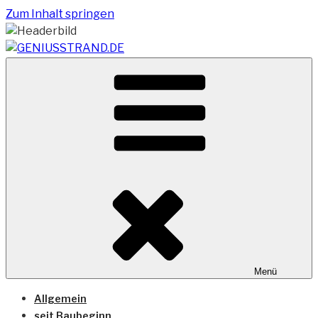
Zum Inhalt springen
Vom Geniusstrand zum JadeWeserPort/Container
GENIUSSTRAND.DE
Terminal Wilhelmshaven
Menü
Allgemein
seit Baubeginn