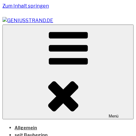
Zum Inhalt springen
Vom Geniusstrand zum JadeWeserPort/Container
GENIUSSTRAND.DE
Terminal Wilhelmshaven
Menü
Allgemein
seit Baubeginn