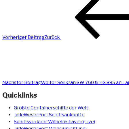
Vorheriger Beitrag
Zurück
Nächster Beitrag
Weiter
Seilkran SW 760 & HS 895 an Lan
Quicklinks
Größte Containerschiffe der Welt
JadeWeserPort Schiffsankünfte
Schiffsverkehr Wilhelmshaven (Live)
JadeWeserPort Webcam (Offline)