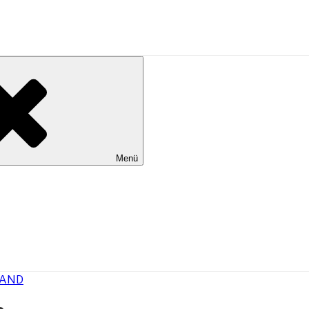
al Wilhelmshaven
Menü
RAND