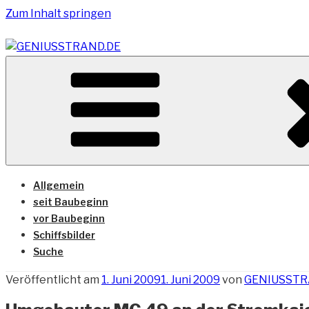
Zum Inhalt springen
Vom Geniusstrand zum JadeWeserPort/Container Termin
GENIUSSTRAND.DE
Allgemein
seit Baubeginn
vor Baubeginn
Schiffsbilder
Suche
Veröffentlicht am
1. Juni 2009
1. Juni 2009
von
GENIUSST