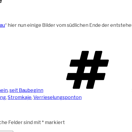
e
au
“ hier nun einige Bilder vom südlichen
Ende der entstehe
ein
,
seit Baubeginn
ung
,
Stromkaje
,
Verrieselungsponton
che Felder sind mit
*
markiert