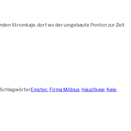
nden Stromkaje, dort wo der umgebaute Ponton zur Zeit
Schlagwörter
Emstec
,
Firma Möbius
,
Hauptkaje
,
Kaje
,