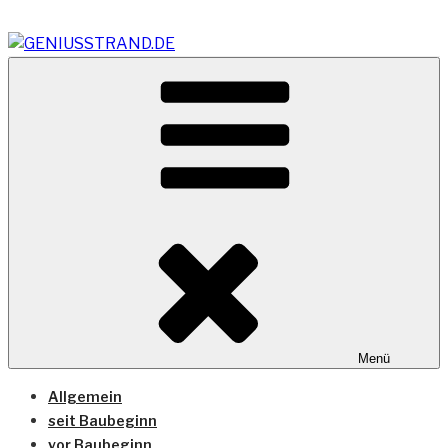
Zum
Inhalt
springen
Vom Geniusstrand zum JadeWeserPort/Container
GENIUSSTRAND.DE
Terminal Wilhelmshaven
Menü
Allgemein
seit Baubeginn
vor Baubeginn