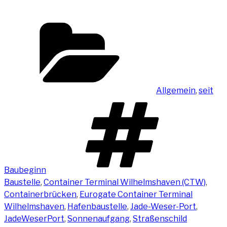
Kategorien
Allgemein
,
seit
Schlag
Baubeginn
Baustelle
,
Container Terminal Wilhelmshaven (CTW)
,
Containerbrücken
,
Eurogate Container Terminal
Wilhelmshaven
,
Hafenbaustelle
,
Jade-Weser-Port
,
JadeWeserPort
,
Sonnenaufgang
,
Straßenschild