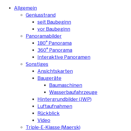
Allgemein
Geniusstrand
seit Baubeginn
vor Baubeginn
Panoramabilder
180° Panorama
360° Panorama
Interaktive Panoramen
Sonstiges
Ansichtskarten
Baugeräte
Baumaschinen
Wasserbaufahrzeuge
Hintergrundbilder (JWP)
Luftaufnahmen
Rückblick
Video
Triple-E-Klasse (Maersk)