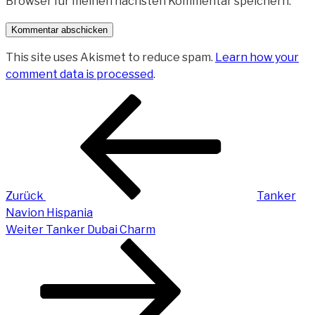
Browser für meinen nächsten Kommentar speichern.
This site uses Akismet to reduce spam.
Learn how your
comment data is processed
.
Beitragsnavigation
Vorheriger
Beitrag
Zurück
Tanker
Navion Hispania
Nächster
Weiter
Tanker Dubai Charm
Beitrag