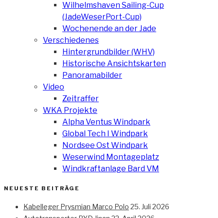
Wilhelmshaven Sailing-Cup
(JadeWeserPort-Cup)
Wochenende an der Jade
Verschiedenes
Hintergrundbilder (WHV)
Historische Ansichtskarten
Panoramabilder
Video
Zeitraffer
WKA Projekte
Alpha Ventus Windpark
Global Tech I Windpark
Nordsee Ost Windpark
Weserwind Montageplatz
Windkraftanlage Bard VM
NEUESTE BEITRÄGE
Kabelleger Prysmian Marco Polo
25. Juli 2026