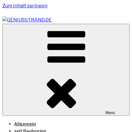
Zum Inhalt springen
Vom Geniusstrand zum JadeWeserPort/Container
GENIUSSTRAND.DE
Terminal Wilhelmshaven
Menü
Allgemein
seit Baubeginn