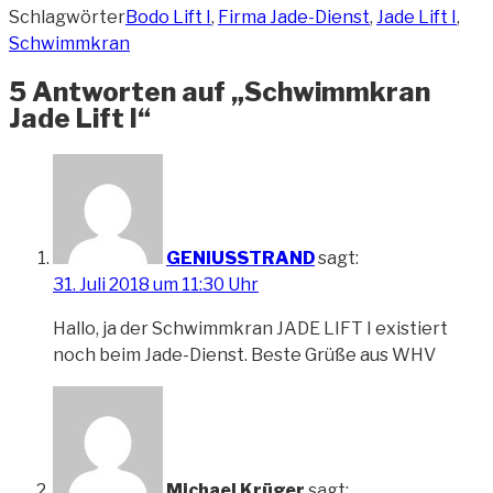
Schlagwörter
Bodo Lift I
,
Firma Jade-Dienst
,
Jade Lift I
,
Schwimmkran
5 Antworten auf „Schwimmkran
Jade Lift I“
GENIUSSTRAND
sagt:
31. Juli 2018 um 11:30 Uhr
Hallo, ja der Schwimmkran JADE LIFT I existiert
noch beim Jade-Dienst. Beste Grüße aus WHV
Michael Krüger
sagt: