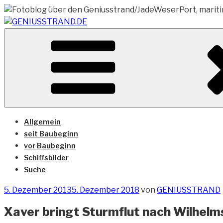
Zum
Inhalt
springen
Vom Geniusstrand zum JadeWeserPort/Container Termin
GENIUSSTRAND.DE
Allgemein
seit Baubeginn
vor Baubeginn
Schiffsbilder
Suche
Veröffentlicht
5. Dezember 2013
5. Dezember 2018
von
GENIUSSTRAND
am
Xaver bringt Sturmflut nach Wilhel