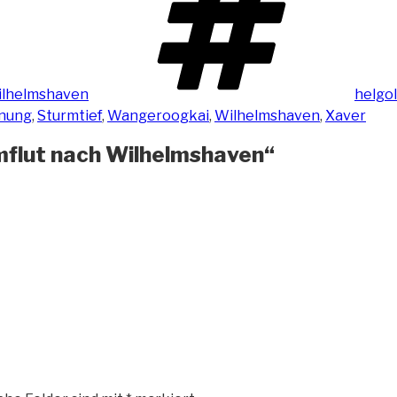
lhelmshaven
helgol
rnung
,
Sturmtief
,
Wangeroogkai
,
Wilhelmshaven
,
Xaver
mflut nach Wilhelmshaven“