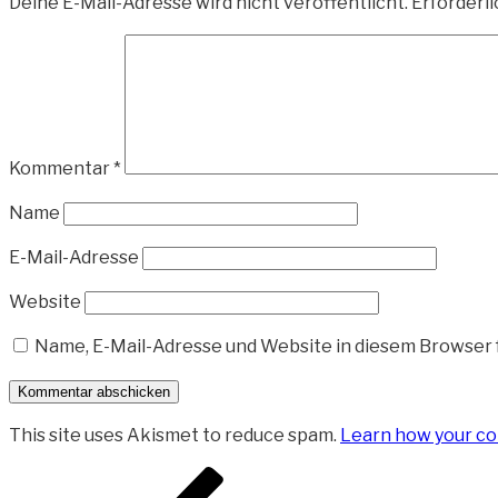
Deine E-Mail-Adresse wird nicht veröffentlicht.
Erforderli
Kommentar
*
Name
E-Mail-Adresse
Website
Name, E-Mail-Adresse und Website in diesem Browser
This site uses Akismet to reduce spam.
Learn how your co
Beitragsnavigation
Vorheriger