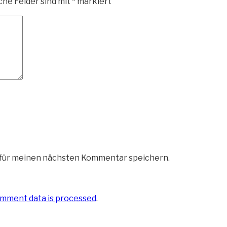
che Felder sind mit
*
markiert
 für meinen nächsten Kommentar speichern.
mment data is processed
.