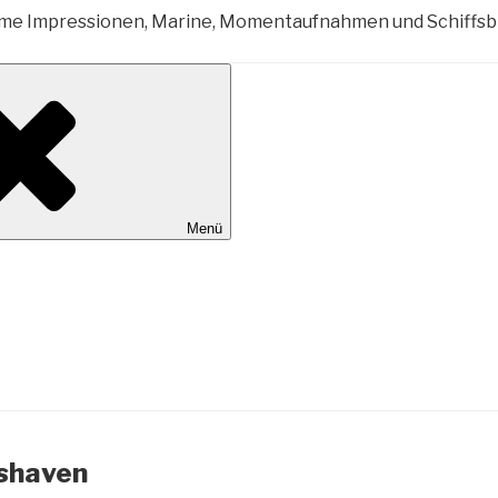
al Wilhelmshaven
Menü
mshaven