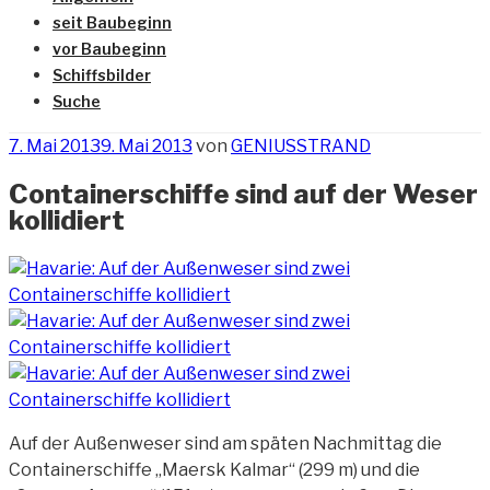
seit Baubeginn
vor Baubeginn
Schiffsbilder
Suche
Veröffentlicht
7. Mai 2013
9. Mai 2013
von
GENIUSSTRAND
am
Containerschiffe sind auf der Weser
kollidiert
Auf der Außenweser sind am späten Nachmittag die
Containerschiffe „Maersk Kalmar“ (299 m) und die