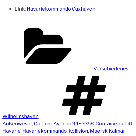
Link:
Havariekommando Cuxhaven
Kategorien
Verschiedenes
,
Sc
Wilhelmshaven
Außenweser
,
Conmar Avenue 9483358
,
Containerschiff
,
Havarie
,
Havariekommando
,
Kollision
,
Maersk Kalmar