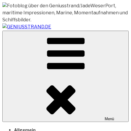
Zum
Inhalt
springen
Vom Geniusstrand zum JadeWeserPort/Container
GENIUSSTRAND.DE
Terminal Wilhelmshaven
Menü
Allgemein