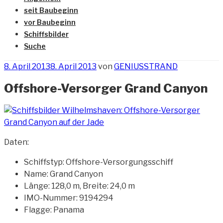
seit Baubeginn
vor Baubeginn
Schiffsbilder
Suche
Veröffentlicht
8. April 2013
8. April 2013
von
GENIUSSTRAND
am
Offshore-Versorger Grand Canyon
Daten:
Schiffstyp: Offshore-Versorgungsschiff
Name: Grand Canyon
Länge: 128,0 m, Breite: 24,0 m
IMO-Nummer: 9194294
Flagge: Panama