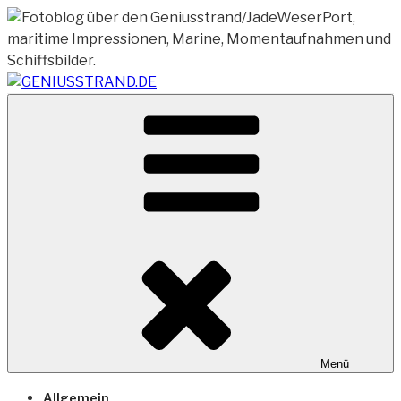
Zum
Inhalt
springen
Vom Geniusstrand zum JadeWeserPort/Container
GENIUSSTRAND.DE
Terminal Wilhelmshaven
Menü
Allgemein