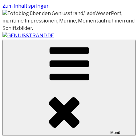
Zum Inhalt springen
Vom Geniusstrand zum JadeWeserPort/Container
GENIUSSTRAND.DE
Terminal Wilhelmshaven
Menü