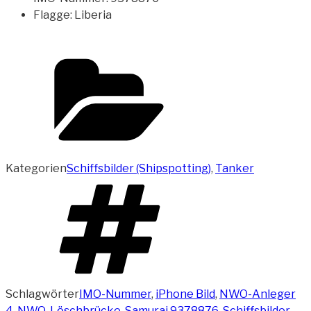
Flagge: Liberia
Kategorien
Schiffsbilder (Shipspotting)
,
Tanker
Schlagwörter
IMO-Nummer
,
iPhone Bild
,
NWO-Anleger
4
,
NWO-Löschbrücke
,
Samurai 9378876
,
Schiffsbilder
,