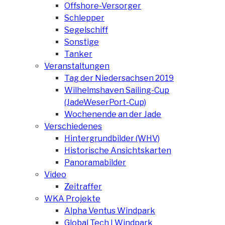
Offshore-Versorger
Schlepper
Segelschiff
Sonstige
Tanker
Veranstaltungen
Tag der Niedersachsen 2019
Wilhelmshaven Sailing-Cup
(JadeWeserPort-Cup)
Wochenende an der Jade
Verschiedenes
Hintergrundbilder (WHV)
Historische Ansichtskarten
Panoramabilder
Video
Zeitraffer
WKA Projekte
Alpha Ventus Windpark
Global Tech I Windpark