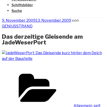
Schiffsbilder
Suche
Veröffentlicht
9. November 2009
13. November 2009
von
am
GENIUSSTRAND
Das derzeitige Gleisende am
JadeWeserPort
Kategorien
Allgemein
,
seit