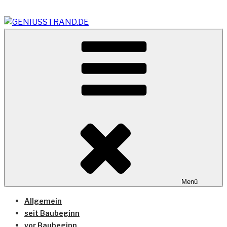
Zum
Inhalt
springen
Vom Geniusstrand zum JadeWeserPort/Container
GENIUSSTRAND.DE
Terminal Wilhelmshaven
Menü
Allgemein
seit Baubeginn
vor Baubeginn