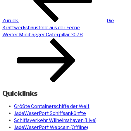
Zurück
Die
Kraftwerksbaustelle aus der Ferne
Nächster
Weiter
Minibagger Caterpillar 307B
Beitrag
Quicklinks
Größte Containerschiffe der Welt
JadeWeserPort Schiffsankünfte
Schiffsverkehr Wilhelmshaven (Live)
JadeWeserPort Webcam (Offline)