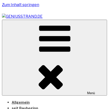
Zum Inhalt springen
Vom Geniusstrand zum JadeWeserPort/Container
GENIUSSTRAND.DE
Terminal Wilhelmshaven
Menü
Allgemein
seit Baubeginn