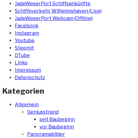
JadeWeserPort Schiffsankünfte
Schiffsverkehr Wilhelmshaven (Live)
JadeWeserPort Webcam (Offline)
Facebook
Instagram
Youtube
Steemit
DTube
Links
Impressum
Datenschutz
Kategorien
Allgemein
Geniusstrand
seit Baubeginn
vor Baubeginn
Panoramabilder