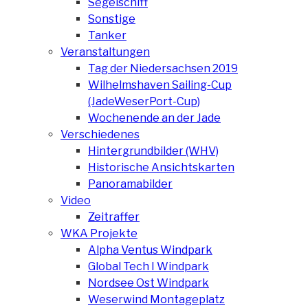
Segelschiff
Sonstige
Tanker
Veranstaltungen
Tag der Niedersachsen 2019
Wilhelmshaven Sailing-Cup
(JadeWeserPort-Cup)
Wochenende an der Jade
Verschiedenes
Hintergrundbilder (WHV)
Historische Ansichtskarten
Panoramabilder
Video
Zeitraffer
WKA Projekte
Alpha Ventus Windpark
Global Tech I Windpark
Nordsee Ost Windpark
Weserwind Montageplatz