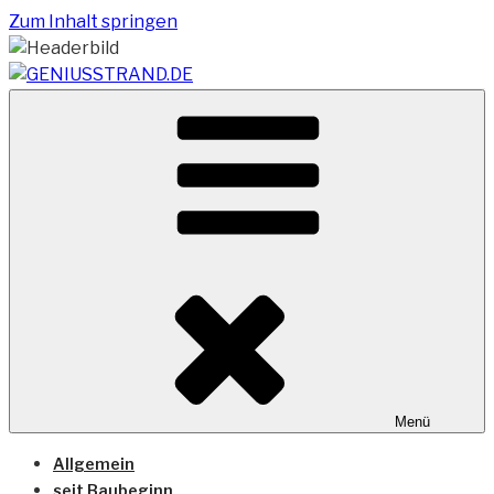
Zum Inhalt springen
Vom Geniusstrand zum JadeWeserPort/Container
GENIUSSTRAND.DE
Terminal Wilhelmshaven
Menü
Allgemein
seit Baubeginn