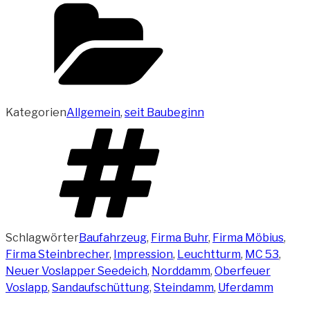
Kategorien
Allgemein
,
seit Baubeginn
Schlagwörter
Baufahrzeug
,
Firma Buhr
,
Firma Möbius
,
Firma Steinbrecher
,
Impression
,
Leuchtturm
,
MC 53
,
Neuer Voslapper Seedeich
,
Norddamm
,
Oberfeuer
Voslapp
,
Sandaufschüttung
,
Steindamm
,
Uferdamm