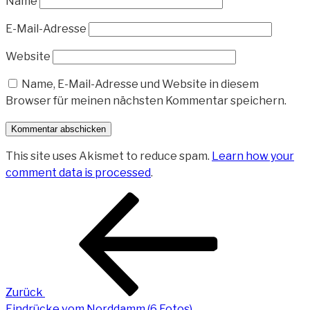
Name
E-Mail-Adresse
Website
Name, E-Mail-Adresse und Website in diesem
Browser für meinen nächsten Kommentar speichern.
This site uses Akismet to reduce spam.
Learn how your
comment data is processed
.
Beitragsnavigation
Vorheriger
Beitrag
Zurück
Eindrücke vom Norddamm (6 Fotos)