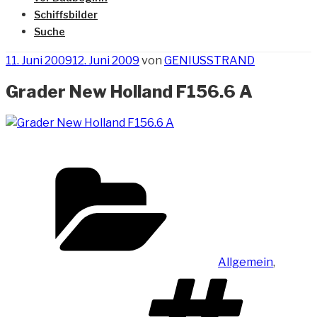
Schiffsbilder
Suche
Veröffentlicht
11. Juni 2009
12. Juni 2009
von
GENIUSSTRAND
am
Grader New Holland F156.6 A
Kategorien
Allgemein
,
Sch