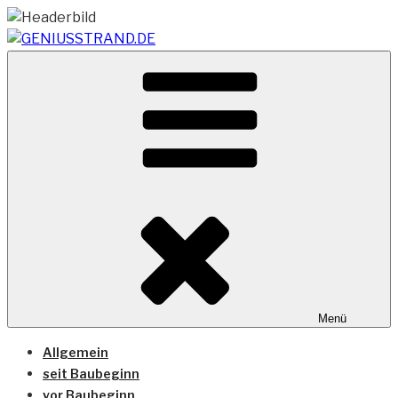
Zum
Inhalt
springen
Vom Geniusstrand zum JadeWeserPort/Container
GENIUSSTRAND.DE
Terminal Wilhelmshaven
Menü
Allgemein
seit Baubeginn
vor Baubeginn