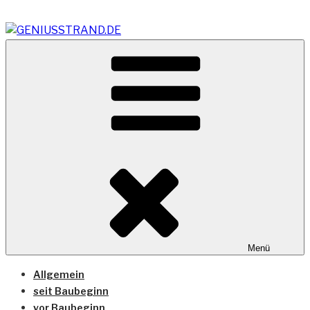
Zum
Inhalt
springen
Vom Geniusstrand zum JadeWeserPort/Container
GENIUSSTRAND.DE
Terminal Wilhelmshaven
Menü
Allgemein
seit Baubeginn
vor Baubeginn