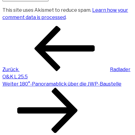
This site uses Akismet to reduce spam.
Learn how your
comment data is processed
.
Beitragsnavigation
Vorheriger
Beitrag
Zurück
Radlader
O&K L 25.5
Nächster
Weiter
180°-Panoramablick über die JWP-Baustelle
Beitrag