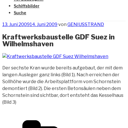
Schiffsbilder
Suche
Veröffentlicht
13. Juni 2009
14. Juni 2009
von
GENIUSSTRAND
am
Kraftwerksbaustelle GDF Suez in
Wilhelmshaven
Der sechste Kran wurde bereits aufgebaut, der mit dem
langen Ausleger ganz links (Bild 1). Nach erreichen der
Sollhöhe wurde die
Arbeitsplattform
vom Schornstein
demontiert (Bild 2). Die ersten Betonsäulen neben dem
Schornstein sind sichtbar, dort entsteht das Kesselhaus
(Bild 3)
Kategorien