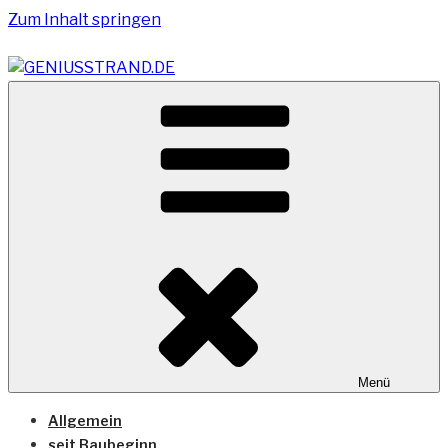
Zum Inhalt springen
Vom Geniusstrand zum JadeWeserPort/Container
GENIUSSTRAND.DE
Terminal Wilhelmshaven
Menü
Allgemein
seit Baubeginn