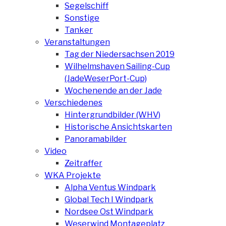
Segelschiff
Sonstige
Tanker
Veranstaltungen
Tag der Niedersachsen 2019
Wilhelmshaven Sailing-Cup
(JadeWeserPort-Cup)
Wochenende an der Jade
Verschiedenes
Hintergrundbilder (WHV)
Historische Ansichtskarten
Panoramabilder
Video
Zeitraffer
WKA Projekte
Alpha Ventus Windpark
Global Tech I Windpark
Nordsee Ost Windpark
Weserwind Montageplatz