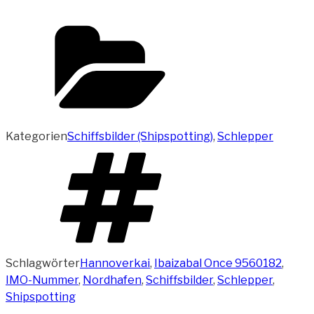
Kategorien
Schiffsbilder (Shipspotting)
,
Schlepper
Schlagwörter
Hannoverkai
,
Ibaizabal Once 9560182
,
IMO-Nummer
,
Nordhafen
,
Schiffsbilder
,
Schlepper
,
Shipspotting