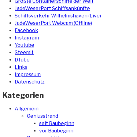
Größte Containerschiffe der Welt
JadeWeserPort Schiffsankünfte
Schiffsverkehr Wilhelmshaven (Live)
JadeWeserPort Webcam (Offline)
Facebook
Instagram
Youtube
Steemit
DTube
Links
Impressum
Datenschutz
Kategorien
Allgemein
Geniusstrand
seit Baubeginn
vor Baubeginn