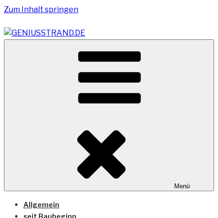
Zum Inhalt springen
Vom Geniusstrand zum JadeWeserPort/Container
GENIUSSTRAND.DE
Terminal Wilhelmshaven
Menü
Allgemein
seit Baubeginn