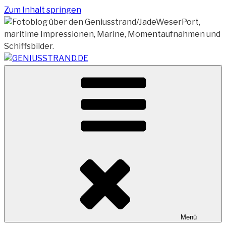
Zum Inhalt springen
Vom Geniusstrand zum JadeWeserPort/Container
GENIUSSTRAND.DE
Terminal Wilhelmshaven
Menü