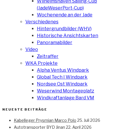
Wilhelmshaven Sailing-Cup
(JadeWeserPort-Cup)
Wochenende an der Jade
Verschiedenes
Hintergrundbilder (WHV)
Historische Ansichtskarten
Panoramabilder
Video
Zeitraffer
WKA Projekte
Alpha Ventus Windpark
Global Tech I Windpark
Nordsee Ost Windpark
Weserwind Montageplatz
Windkraftanlage Bard VM
NEUESTE BEITRÄGE
Kabelleger Prysmian Marco Polo
25. Juli 2026
Autotransporter BYD Jinan
22. April 2026