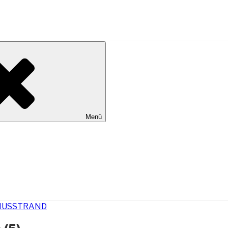
al Wilhelmshaven
Menü
IUSSTRAND