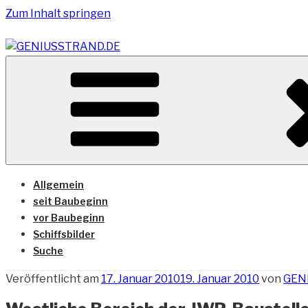
Zum Inhalt springen
Vom Geniusstrand zum JadeWeserPort/Container Termin
GENIUSSTRAND.DE
Allgemein
seit Baubeginn
vor Baubeginn
Schiffsbilder
Suche
Veröffentlicht am
17. Januar 2010
19. Januar 2010
von
GEN