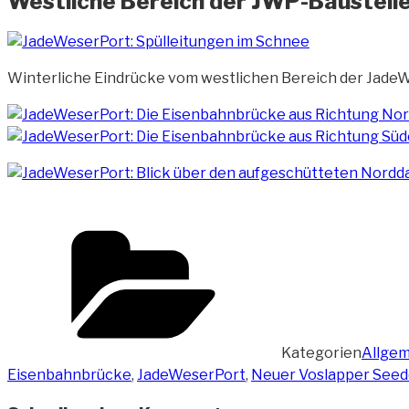
Westliche Bereich der JWP-Baustelle
Winterliche Eindrücke vom westlichen Bereich der JadeW
Kategorien
Allgem
Eisenbahnbrücke
,
JadeWeserPort
,
Neuer Voslapper Seed