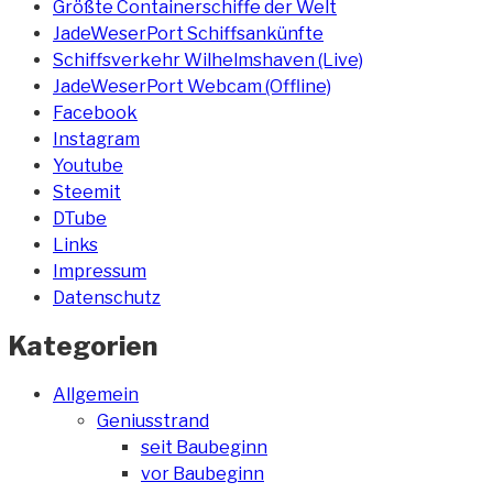
Größte Containerschiffe der Welt
JadeWeserPort Schiffsankünfte
Schiffsverkehr Wilhelmshaven (Live)
JadeWeserPort Webcam (Offline)
Facebook
Instagram
Youtube
Steemit
DTube
Links
Impressum
Datenschutz
Kategorien
Allgemein
Geniusstrand
seit Baubeginn
vor Baubeginn