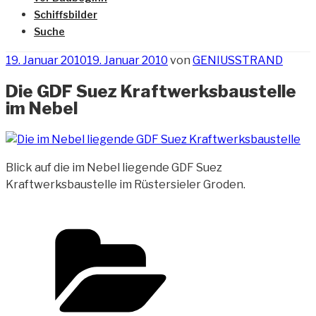
Schiffsbilder
Suche
Veröffentlicht
19. Januar 2010
19. Januar 2010
von
GENIUSSTRAND
am
Die GDF Suez Kraftwerksbaustelle
im Nebel
Blick auf die im Nebel liegende GDF Suez
Kraftwerksbaustelle im
Rüstersieler Groden.
Kategorien