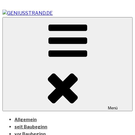
Zum
Inhalt
springen
Vom Geniusstrand zum JadeWeserPort/Container
GENIUSSTRAND.DE
Terminal Wilhelmshaven
Menü
Allgemein
seit Baubeginn
vor Baubeginn