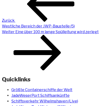
Zurück
Westliche Bereich der JWP-Baustelle (5)
Nächster
Weiter
Eine über 100 m lange Spülleitung wird zerlegt
Beitrag
Quicklinks
Größte Containerschiffe der Welt
JadeWeserPort Schiffsankünfte
Schiffsverkehr Wilhelmshaven (Live)