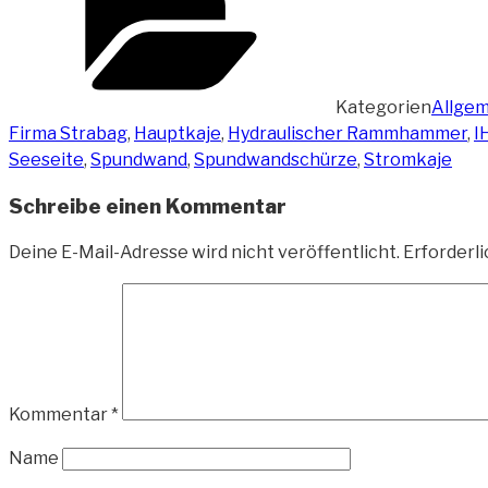
Kategorien
Allgem
Firma Strabag
,
Hauptkaje
,
Hydraulischer Rammhammer
,
I
Seeseite
,
Spundwand
,
Spundwandschürze
,
Stromkaje
Schreibe einen Kommentar
Deine E-Mail-Adresse wird nicht veröffentlicht.
Erforderli
Kommentar
*
Name