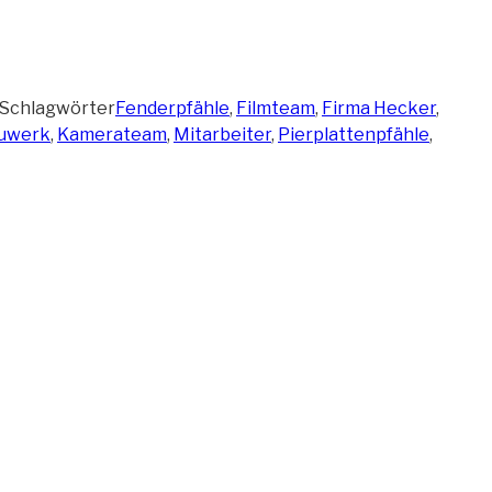
Schlagwörter
Fenderpfähle
,
Filmteam
,
Firma Hecker
,
uwerk
,
Kamerateam
,
Mitarbeiter
,
Pierplattenpfähle
,