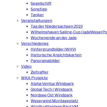
Segelschiff
Sonstige
Tanker
Veranstaltungen
Tag der Niedersachsen 2019
Wilhelmshaven Sailing-Cup (JadeWeserPo
Wochenende an der Jade
Verschiedenes
Hintergrundbilder (WHV)
Historische Ansichtskarten
Panoramabilder
Video
Zeitraffer
WKA Projekte
Alpha Ventus Windpark
Global Tech I Windpark
Nordsee Ost Windpark
Weserwind Montageplatz
Windkraftanlage Bard VM