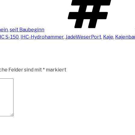
ein
,
seit Baubeginn
HC S-150
,
IHC-Hydrohammer
,
JadeWeserPort
,
Kaje
,
Kajenba
che Felder sind mit
*
markiert