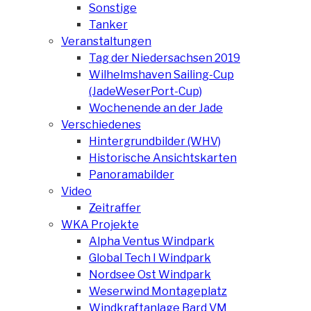
Sonstige
Tanker
Veranstaltungen
Tag der Niedersachsen 2019
Wilhelmshaven Sailing-Cup
(JadeWeserPort-Cup)
Wochenende an der Jade
Verschiedenes
Hintergrundbilder (WHV)
Historische Ansichtskarten
Panoramabilder
Video
Zeitraffer
WKA Projekte
Alpha Ventus Windpark
Global Tech I Windpark
Nordsee Ost Windpark
Weserwind Montageplatz
Windkraftanlage Bard VM