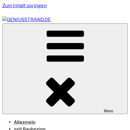
Zum Inhalt springen
Vom Geniusstrand zum JadeWeserPort/Container
GENIUSSTRAND.DE
Terminal Wilhelmshaven
Menü
Allgemein
seit Baubeginn