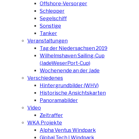
Offshore-Versorger
Schlepper
Segelschiff
Sonstige
Tanker
Veranstaltungen
Tag der Niedersachsen 2019
Wilhelmshaven Sailing-Cup
(JadeWeserPort-Cup)
Wochenende an der Jade
Verschiedenes
Hintergrundbilder (WHV)
Historische Ansichtskarten
Panoramabilder
Video
Zeitraffer
WKA Projekte
Alpha Ventus Windpark
Global Tech I Windpark