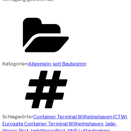
Kategorien
Allgemein
,
seit Baubeginn
Schlagwörter
Container Terminal Wilhelmshaven (CTW)
,
Eurogate Container Terminal Wilhelmshaven
,
Jade-
Weser-Port
,
JadeWeserPort
,
JWP
,
Luftaufnahme
,