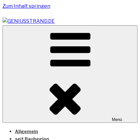
Zum Inhalt springen
Vom Geniusstrand zum JadeWeserPort/Container
GENIUSSTRAND.DE
Terminal Wilhelmshaven
Menü
Allgemein
seit Baubeginn