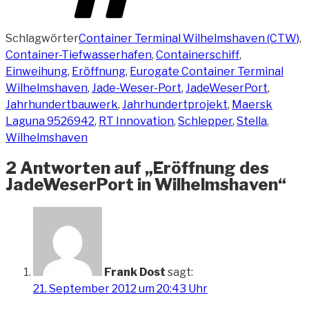
Schlagwörter
Container Terminal Wilhelmshaven (CTW)
,
Container-Tiefwasserhafen
,
Containerschiff
,
Einweihung
,
Eröffnung
,
Eurogate Container Terminal
Wilhelmshaven
,
Jade-Weser-Port
,
JadeWeserPort
,
Jahrhundertbauwerk
,
Jahrhundertprojekt
,
Maersk
Laguna 9526942
,
RT Innovation
,
Schlepper
,
Stella
,
Wilhelmshaven
2 Antworten auf „Eröffnung des
JadeWeserPort in Wilhelmshaven“
Frank Dost
sagt:
21. September 2012 um 20:43 Uhr