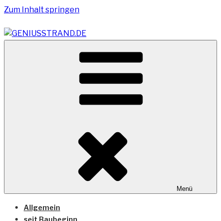
Zum Inhalt springen
Vom Geniusstrand zum JadeWeserPort/Container
GENIUSSTRAND.DE
Terminal Wilhelmshaven
Menü
Allgemein
seit Baubeginn