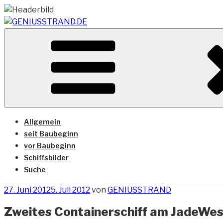
Zum
Inhalt
springen
Vom Geniusstrand zum JadeWeserPort/Container Termin
GENIUSSTRAND.DE
Allgemein
seit Baubeginn
vor Baubeginn
Schiffsbilder
Suche
Veröffentlicht
27. Juni 2012
5. Juli 2012
von
GENIUSSTRAND
am
Zweites Containerschiff am JadeWese