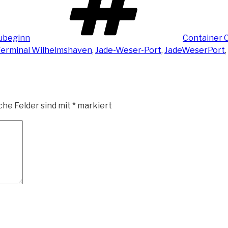
aubeginn
Container C
Terminal Wilhelmshaven
,
Jade-Weser-Port
,
JadeWeserPort
,
che Felder sind mit
*
markiert