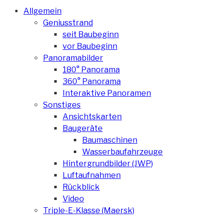
Allgemein
Geniusstrand
seit Baubeginn
vor Baubeginn
Panoramabilder
180° Panorama
360° Panorama
Interaktive Panoramen
Sonstiges
Ansichtskarten
Baugeräte
Baumaschinen
Wasserbaufahrzeuge
Hintergrundbilder (JWP)
Luftaufnahmen
Rückblick
Video
Triple-E-Klasse (Maersk)