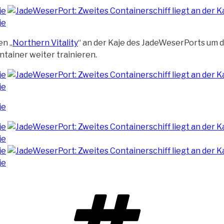
en „
Northern Vitality
“ an der Kaje des JadeWeserPorts um 
ainer weiter trainieren.
Schlagwört