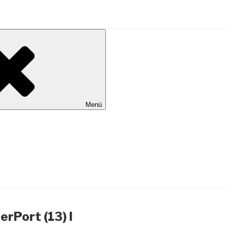
al Wilhelmshaven
Menü
rPort (13) I