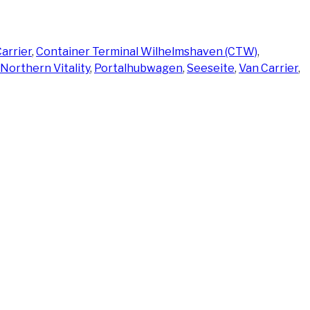
arrier
,
Container Terminal Wilhelmshaven (CTW)
,
Northern Vitality
,
Portalhubwagen
,
Seeseite
,
Van Carrier
,