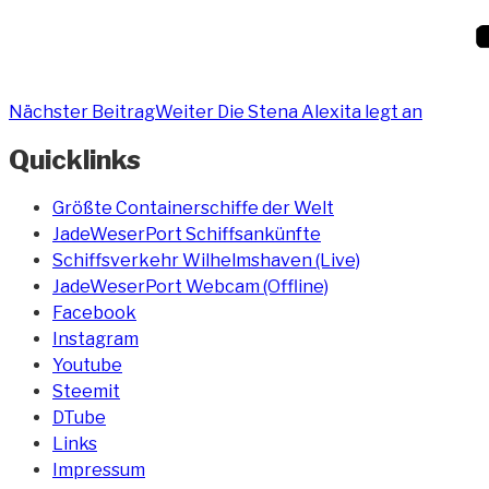
Nächster Beitrag
Weiter
Die Stena Alexita legt an
Quicklinks
Größte Containerschiffe der Welt
JadeWeserPort Schiffsankünfte
Schiffsverkehr Wilhelmshaven (Live)
JadeWeserPort Webcam (Offline)
Facebook
Instagram
Youtube
Steemit
DTube
Links
Impressum