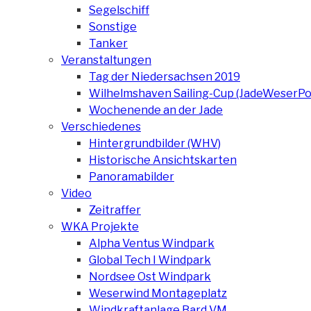
Segelschiff
Sonstige
Tanker
Veranstaltungen
Tag der Niedersachsen 2019
Wilhelmshaven Sailing-Cup (JadeWeserPo
Wochenende an der Jade
Verschiedenes
Hintergrundbilder (WHV)
Historische Ansichtskarten
Panoramabilder
Video
Zeitraffer
WKA Projekte
Alpha Ventus Windpark
Global Tech I Windpark
Nordsee Ost Windpark
Weserwind Montageplatz
Windkraftanlage Bard VM