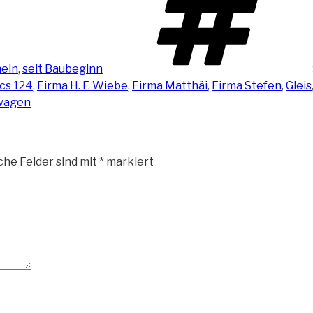
ein
,
seit Baubeginn
cs 124
,
Firma H. F. Wiebe
,
Firma Matthäi
,
Firma Stefen
,
Gleis
wagen
che Felder sind mit
*
markiert