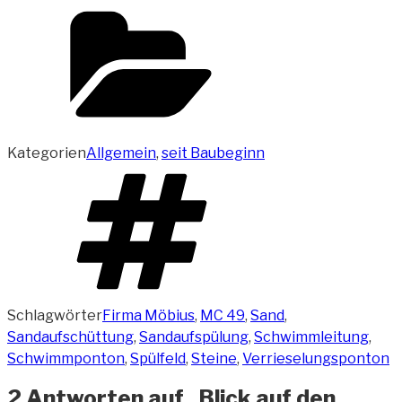
Kategorien
Allgemein
,
seit Baubeginn
Schlagwörter
Firma Möbius
,
MC 49
,
Sand
,
Sandaufschüttung
,
Sandaufspülung
,
Schwimmleitung
,
Schwimmponton
,
Spülfeld
,
Steine
,
Verrieselungsponton
2 Antworten auf „Blick auf den