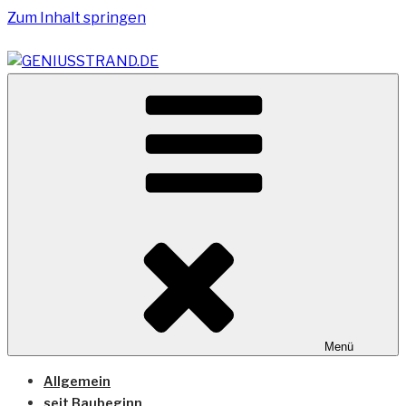
Zum Inhalt springen
Vom Geniusstrand zum JadeWeserPort/Container
GENIUSSTRAND.DE
Terminal Wilhelmshaven
Menü
Allgemein
seit Baubeginn