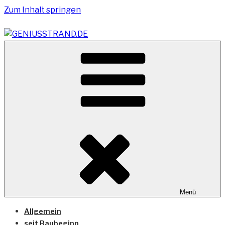
Zum Inhalt springen
Vom Geniusstrand zum JadeWeserPort/Container
GENIUSSTRAND.DE
Terminal Wilhelmshaven
Menü
Allgemein
seit Baubeginn