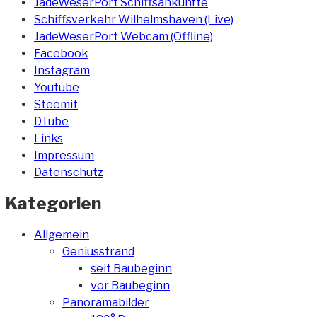
JadeWeserPort Schiffsankünfte
Schiffsverkehr Wilhelmshaven (Live)
JadeWeserPort Webcam (Offline)
Facebook
Instagram
Youtube
Steemit
DTube
Links
Impressum
Datenschutz
Kategorien
Allgemein
Geniusstrand
seit Baubeginn
vor Baubeginn
Panoramabilder