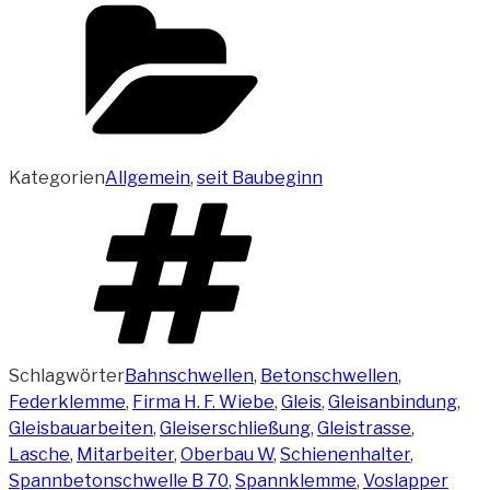
Kategorien
Allgemein
,
seit Baubeginn
Schlagwörter
Bahnschwellen
,
Betonschwellen
,
Federklemme
,
Firma H. F. Wiebe
,
Gleis
,
Gleisanbindung
,
Gleisbauarbeiten
,
Gleiserschließung
,
Gleistrasse
,
Lasche
,
Mitarbeiter
,
Oberbau W
,
Schienenhalter
,
Spannbetonschwelle B 70
,
Spannklemme
,
Voslapper