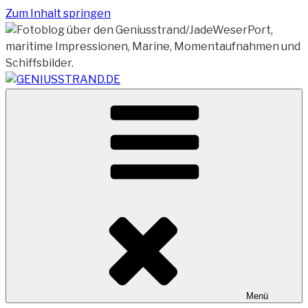
Zum Inhalt springen
Vom Geniusstrand zum JadeWeserPort/Container
GENIUSSTRAND.DE
Terminal Wilhelmshaven
Menü