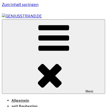
Zum Inhalt springen
Vom Geniusstrand zum JadeWeserPort/Container
GENIUSSTRAND.DE
Terminal Wilhelmshaven
Menü
Allgemein
seit Baubeginn