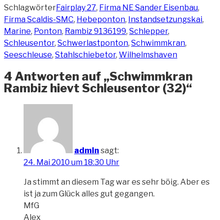
Schlagwörter
Fairplay 27
,
Firma NE Sander Eisenbau
,
Firma Scaldis-SMC
,
Hebeponton
,
Instandsetzungskai
,
Marine
,
Ponton
,
Rambiz 9136199
,
Schlepper
,
Schleusentor
,
Schwerlastponton
,
Schwimmkran
,
Seeschleuse
,
Stahlschiebetor
,
Wilhelmshaven
4 Antworten auf „Schwimmkran
Rambiz hievt Schleusentor (32)“
admin
sagt:
24. Mai 2010 um 18:30 Uhr
Ja stimmt an diesem Tag war es sehr böig. Aber es
ist ja zum Glück alles gut gegangen.
MfG
Alex