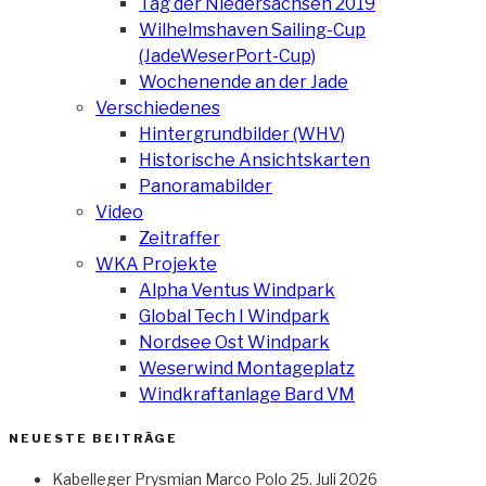
Tag der Niedersachsen 2019
Wilhelmshaven Sailing-Cup
(JadeWeserPort-Cup)
Wochenende an der Jade
Verschiedenes
Hintergrundbilder (WHV)
Historische Ansichtskarten
Panoramabilder
Video
Zeitraffer
WKA Projekte
Alpha Ventus Windpark
Global Tech I Windpark
Nordsee Ost Windpark
Weserwind Montageplatz
Windkraftanlage Bard VM
NEUESTE BEITRÄGE
Kabelleger Prysmian Marco Polo
25. Juli 2026