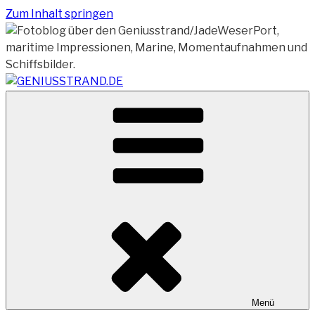
Zum Inhalt springen
Vom Geniusstrand zum JadeWeserPort/Container
GENIUSSTRAND.DE
Terminal Wilhelmshaven
Menü