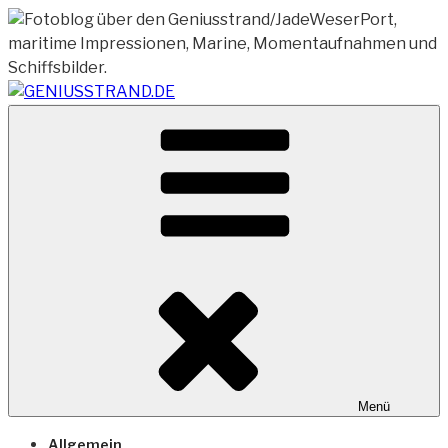
Zum
Inhalt
springen
Vom Geniusstrand zum JadeWeserPort/Container
GENIUSSTRAND.DE
Terminal Wilhelmshaven
Menü
Allgemein