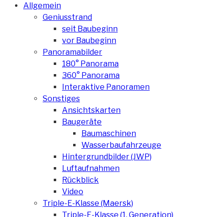
Allgemein
Geniusstrand
seit Baubeginn
vor Baubeginn
Panoramabilder
180° Panorama
360° Panorama
Interaktive Panoramen
Sonstiges
Ansichtskarten
Baugeräte
Baumaschinen
Wasserbaufahrzeuge
Hintergrundbilder (JWP)
Luftaufnahmen
Rückblick
Video
Triple-E-Klasse (Maersk)
Triple-E-Klasse (1. Generation)