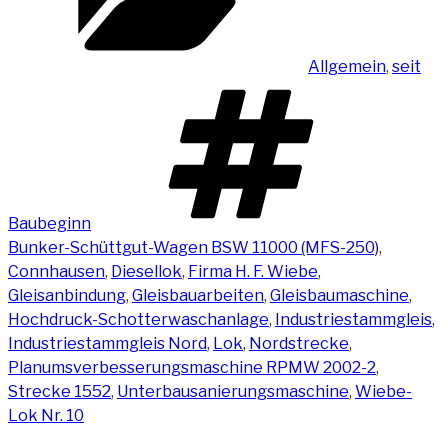
Allgemein
,
seit
Schlag
Baubeginn
Bunker-Schüttgut-Wagen BSW 11000 (MFS-250)
,
Connhausen
,
Diesellok
,
Firma H. F. Wiebe
,
Gleisanbindung
,
Gleisbauarbeiten
,
Gleisbaumaschine
,
Hochdruck-Schotterwaschanlage
,
Industriestammgleis
,
Industriestammgleis Nord
,
Lok
,
Nordstrecke
,
Planumsverbesserungsmaschine RPMW 2002-2
,
Strecke 1552
,
Unterbausanierungsmaschine
,
Wiebe-
Lok Nr. 10