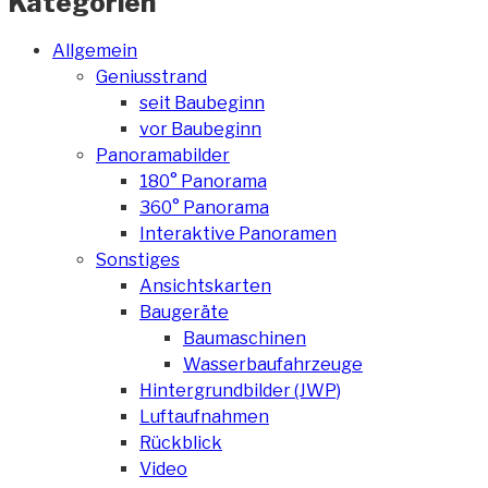
Kategorien
Allgemein
Geniusstrand
seit Baubeginn
vor Baubeginn
Panoramabilder
180° Panorama
360° Panorama
Interaktive Panoramen
Sonstiges
Ansichtskarten
Baugeräte
Baumaschinen
Wasserbaufahrzeuge
Hintergrundbilder (JWP)
Luftaufnahmen
Rückblick
Video