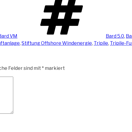
Bard VM
Bard 5.0
,
Bar
ftanlage
,
Stiftung Offshore Windenergie
,
Tripile
,
Tripile-
che Felder sind mit
*
markiert