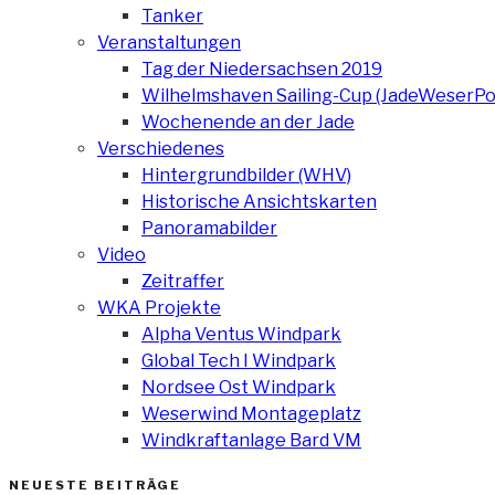
Tanker
Veranstaltungen
Tag der Niedersachsen 2019
Wilhelmshaven Sailing-Cup (JadeWeserPo
Wochenende an der Jade
Verschiedenes
Hintergrundbilder (WHV)
Historische Ansichtskarten
Panoramabilder
Video
Zeitraffer
WKA Projekte
Alpha Ventus Windpark
Global Tech I Windpark
Nordsee Ost Windpark
Weserwind Montageplatz
Windkraftanlage Bard VM
NEUESTE BEITRÄGE