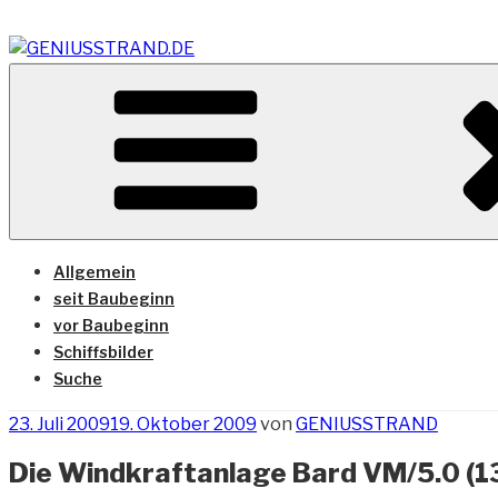
Zum
Inhalt
springen
Vom Geniusstrand zum JadeWeserPort/Container Termin
GENIUSSTRAND.DE
Allgemein
seit Baubeginn
vor Baubeginn
Schiffsbilder
Suche
Veröffentlicht
23. Juli 2009
19. Oktober 2009
von
GENIUSSTRAND
am
Die Windkraftanlage Bard VM/5.0 (1