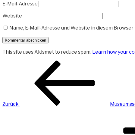
E-Mail-Adresse
Website
Name, E-Mail-Adresse und Website in diesem Browser
This site uses Akismet to reduce spam.
Learn how your co
Beitragsnavigation
Vorheriger
Beitrag
Zurück
Museumssc
Nächster
Beitrag