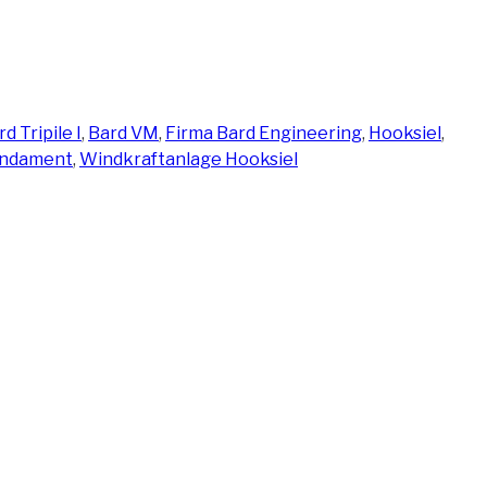
d Tripile I
,
Bard VM
,
Firma Bard Engineering
,
Hooksiel
,
Fundament
,
Windkraftanlage Hooksiel