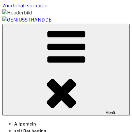
Zum Inhalt springen
Vom Geniusstrand zum JadeWeserPort/Container
GENIUSSTRAND.DE
Terminal Wilhelmshaven
Menü
Allgemein
seit Baubeginn