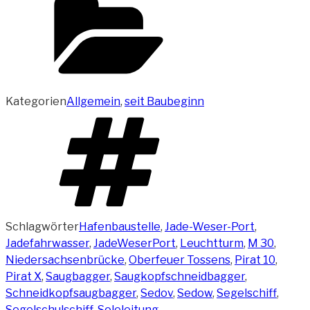
Kategorien
Allgemein
,
seit Baubeginn
Schlagwörter
Hafenbaustelle
,
Jade-Weser-Port
,
Jadefahrwasser
,
JadeWeserPort
,
Leuchtturm
,
M 30
,
Niedersachsenbrücke
,
Oberfeuer Tossens
,
Pirat 10
,
Pirat X
,
Saugbagger
,
Saugkopfschneidbagger
,
Schneidkopfsaugbagger
,
Sedov
,
Sedow
,
Segelschiff
,
Segelschulschiff
,
Soleleitung