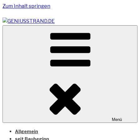
Zum Inhalt springen
Vom Geniusstrand zum JadeWeserPort/Container
GENIUSSTRAND.DE
Terminal Wilhelmshaven
Menü
Allgemein
seit Baubeginn